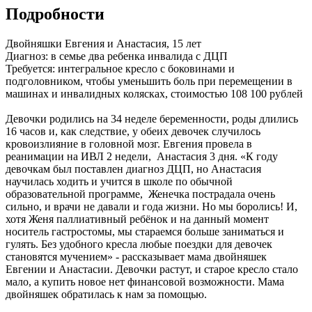
Подробности
Двойняшки Евгения и Анастасия, 15 лет
Диагноз: в семье два ребенка инвалида с ДЦП
Требуется: интегральное кресло с боковинами и
подголовником, чтобы уменьшить боль при перемещении в
машинах и инвалидных колясках, стоимостью 108 100 рублей
Девочки родились на 34 неделе беременности, роды длились
16 часов и, как следствие, у обеих девочек случилось
кровоизлияние в головной мозг. Евгения провела в
реанимации на ИВЛ 2 недели, Анастасия 3 дня. «К году
девочкам был поставлен диагноз ДЦП, но Анастасия
научилась ходить и учится в школе по обычной
образовательной программе, Женечка пострадала очень
сильно, и врачи не давали и года жизни. Но мы боролись! И,
хотя Женя паллиативный ребёнок и на данный момент
носитель гастростомы, мы стараемся больше заниматься и
гулять. Без удобного кресла любые поездки для девочек
становятся мучением» - рассказывает мама двойняшек
Евгении и Анастасии. Девочки растут, и старое кресло стало
мало, а купить новое нет финансовой возможности. Мама
двойняшек обратилась к нам за помощью.