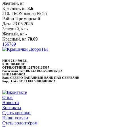
Желтый, кг
-
Красный, кг
3,6
210.
ГБОУ школа № 55
Район
Приморский
Дата
23.05.2025
Зеленый, кг
-
Желтый, кг
-
Красный, кг
78,09
1
5
6
7
8
9
ИНН 7814796031
КПП 781401001
ОГРН/ОГРНИП 1217800128567
Расчётный счёт 40703.810.4.55000005392
БИК 044030653
Банк СЕВЕРО-ЗАПАДНЫЙ БАНК ПАО СБЕРБАНК
Корр. Счёт 30101.810.5.00000000653
О нас
Новости
Контакты
Сдать крышки
Наши услуги
Стать волонтёром