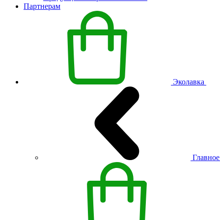
Партнерам
Эколавка
Главно