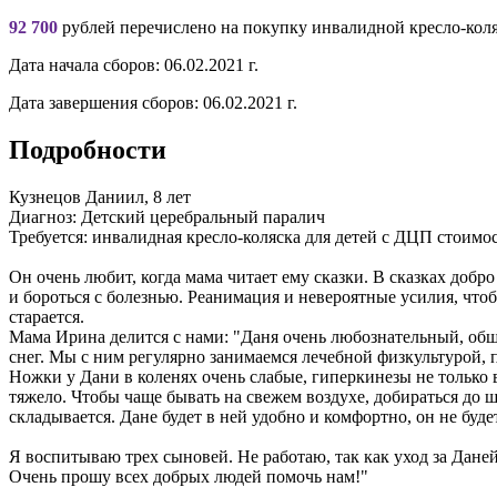
92 700
рублей перечислено на покупку инвалидной кресло-кол
Дата начала сборов:
06.02.2021 г.
Дата завершения сборов:
06.02.2021 г.
Подробности
Кузнецов Даниил, 8 лет
Диагноз: Детский церебральный паралич
Требуется: инвалидная кресло-коляска для детей с ДЦП стоим
Он очень любит, когда мама читает ему сказки. В сказках добр
и бороться с болезнью. Реанимация и невероятные усилия, чтобы
старается.
Мама Ирина делится с нами: "Даня очень любознательный, общи
снег. Мы с ним регулярно занимаемся лечебной физкультурой, 
Ножки у Дани в коленях очень слабые, гиперкинезы не только в н
тяжело. Чтобы чаще бывать на свежем воздухе, добираться до 
складывается. Дане будет в ней удобно и комфортно, он не буде
Я воспитываю трех сыновей. Не работаю, так как уход за Дане
Очень прошу всех добрых людей помочь нам!"