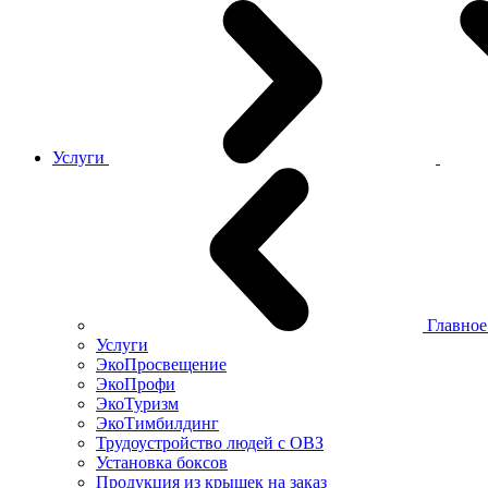
Услуги
Главно
Услуги
ЭкоПросвещение
ЭкоПрофи
ЭкоТуризм
ЭкоТимбилдинг
Трудоустройство людей с ОВЗ
Установка боксов
Продукция из крышек на заказ