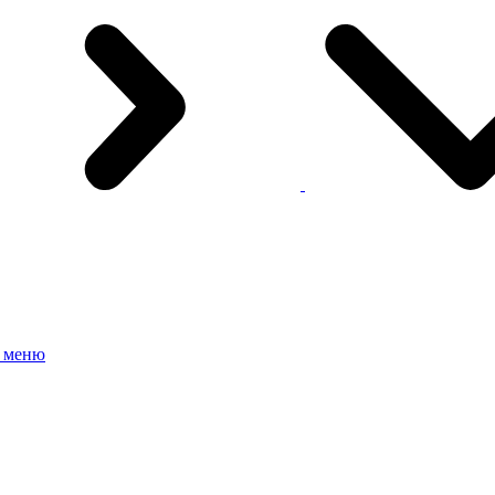
е меню