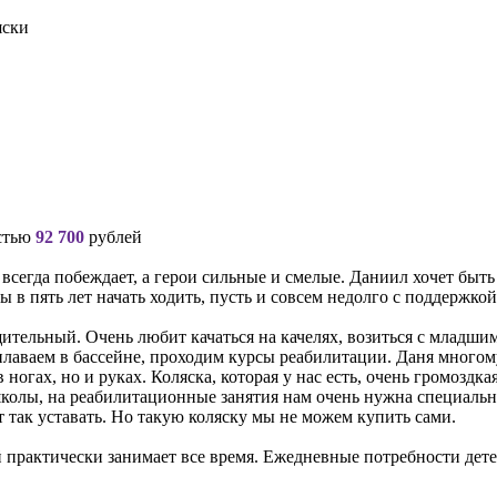
яски
остью
92 700
рублей
о всегда побеждает, а герои сильные и смелые. Даниил хочет бы
 в пять лет начать ходить, пусть и совсем недолго с поддержкой
тельный. Очень любит качаться на качелях, возиться с младшим 
плаваем в бассейне, проходим курсы реабилитации. Даня многому
огах, но и руках. Коляска, которая у нас есть, очень громоздкая
школы, на реабилитационные занятия нам очень нужна специальна
т так уставать. Но такую коляску мы не можем купить сами.
й практически занимает все время. Ежедневные потребности дете